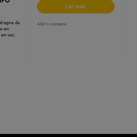
MPO
Ler mais
afragma de
tas em
 em uso;