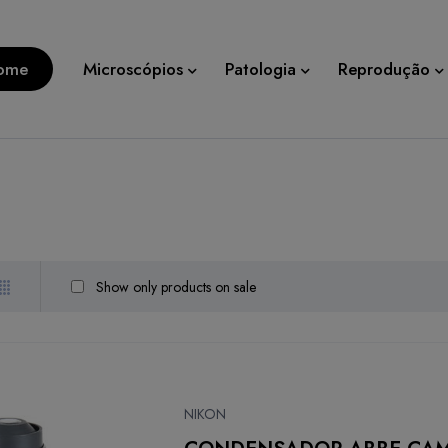
ome
Microscópios
Patologia
Reprodução
Show only products on sale
NIKON