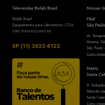
Televendas Biolab Brasil
Nossas U
Filial
Biolab Brasil
São Paulo
Equipamentos para Laboratórios LTDA
CNPJ 19.834.932/0001-68
Av. Ibirapu
Moema, Sã
SP (11) 3522-8122
São Paulo
Como chega
Matriz
Santa Cat
R. Embaúba
Ribeirão da 
Santa Cata
Como chega