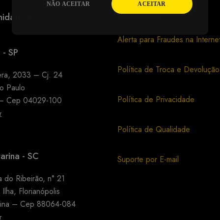
NÃO ACEITAR
ACEITAR
nidades
Links Úteis
Alerta para Fraudes na Interne
 - SP
Política de Troca e Devolução
era, 2033 – Cj. 24
o Paulo
Política de Privacidade
 – Cep 04029-100
r
Política de Qualidade
arina - SC
Suporte por E-mail
 do Ribeirão, n° 21
Ilha, Florianópolis
rina – Cep 88064-084
r